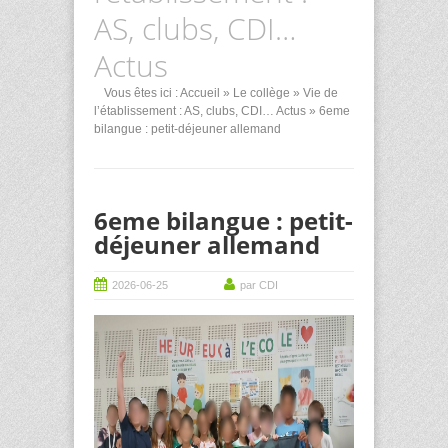
AS, clubs, CDI…
Actus
Vous êtes ici :
Accueil
»
Le collège
»
Vie de
l’établissement : AS, clubs, CDI… Actus
» 6eme
bilangue : petit-déjeuner allemand
6eme bilangue : petit-
déjeuner allemand
2026-06-25
par CDI