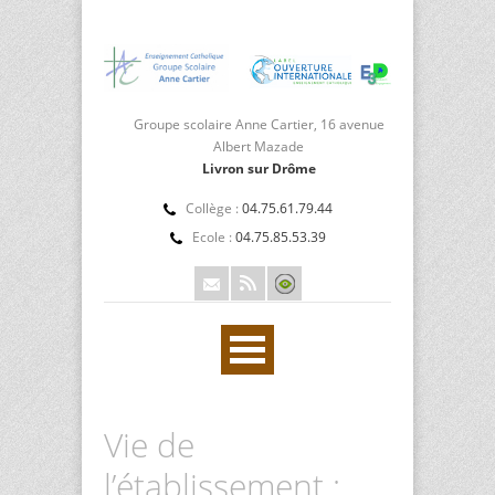
Groupe scolaire Anne Cartier, 16 avenue
Albert Mazade
Livron sur Drôme
Collège :
04.75.61.79.44
Ecole :
04.75.85.53.39
Vie de
l’établissement :