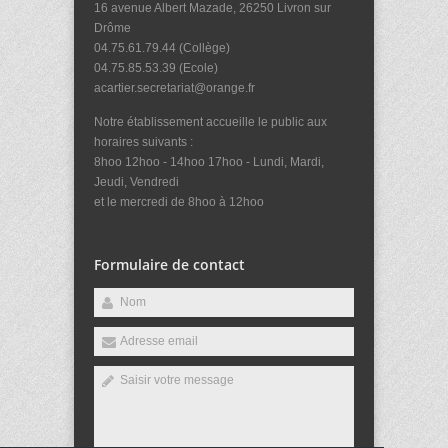
16 avenue Albert Mazade, 26250 Livron sur
Drôme
04.75.61.79.44 (Collège)
04.75.85.53.39 (Ecole)
acartier.secretariat@orange.fr
Notre établissement accueille le public aux
horaires suivants :
8hoo 12hoo - 14hoo 17hoo - Lundi, Mardi,
Jeudi, Vendredi
et le mercredi de 8hoo à 12hoo
Formulaire de contact