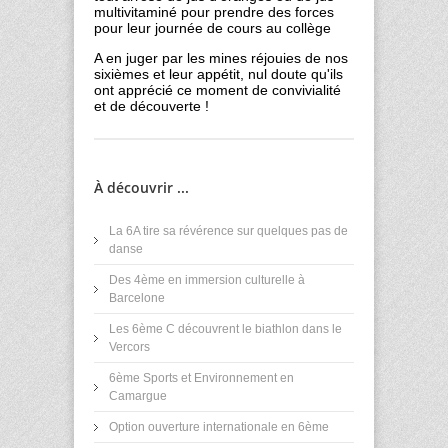
multivitaminé pour prendre des forces
pour leur journée de cours au collège
A en juger par les mines réjouies de nos
sixièmes et leur appétit, nul doute qu'ils
ont apprécié ce moment de convivialité
et de découverte !
À découvrir ...
La 6A tire sa révérence sur quelques pas de
danse
Des 4ème en immersion culturelle à
Barcelone
Les 6ème C découvrent le biathlon dans le
Vercors
6ème Sports et Environnement en
Camargue
Option ouverture internationale en 6ème