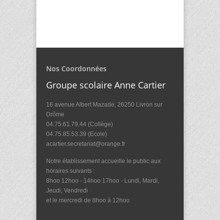
Nos Coordonnées
Groupe scolaire Anne Cartier
16 avenue Albert Mazade, 26250 Livron sur
Drôme
04.75.61.79.44 (Collège)
04.75.85.53.39 (Ecole)
acartier.secretariat@orange.fr
Notre établissement accueille le public aux
horaires suivants :
8hoo 12hoo - 14hoo 17hoo - Lundi, Mardi,
Jeudi, Vendredi
et le mercredi de 8hoo à 12hoo