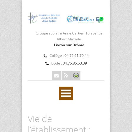
Groupe scolaire Anne Cartier, 16 avenue
Albert Mazade
Livron sur Drôme
Collège :
04.75.61.79.44
Ecole :
04.75.85.53.39
Vie de
l’établissement :