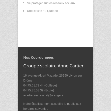
Se protéger sur les réseaux sociaux
Une classe au Québec !
Nos Coordonnées
Groupe scolaire Anne Cartier
16 avenue Albert Mazade, 26250 Livron sur
Drôme
04.75.61.79.44 (Collège)
04.75.85.53.39 (Ecole)
acartier.secretariat@orange.fr
Notre établissement accueille le public aux
horaires suivants :