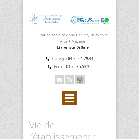
Groupe scolaire Anne Cartier, 16 avenue
Albert Mazade
Livron sur Drôme
Collège :
04.75.61.79.44
Ecole :
04.75.85.53.39
Vie de
l’établissement :