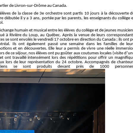
rtier de Livron-sur-Drôme au Canada.
élèves de la classe de 3
e
orchestre sont partis 10 jours à la découverte d
e débutée il y a 3 ans, portée par les parents, les enseignants du collège 
ol.
 échange humain et musical entre les élèves du collège et de jeunes musicie
itué à Rivière du Loup, au Québec. Après la venue de leurs correspondant
tes se sont envolés le vendredi 17 octobre en direction du Canada ; ils ont 
ntréal. Ils ont également passé une semaine dans les familles de leur
motions et en découvertes. Elle leur a permis de vivre une réelle immersio
’
rs de ce séjour, nos élèves ont pu goûter aux coutumes locales (visite d
un
et ont travaillé intensément lors des répétitions pour offrir un magnifiqu
ux lors de leur représentation du 24 octobre. Accompagnés de chanteur
siciens se sont produits devant près de 1000 personnes