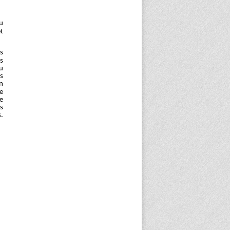
u
et
ns
s
pu
s
n
e
e
s
.