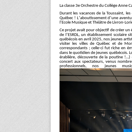
La classe 3
e
Orchestre du Collège Anne Ca
Durant les vacances de la Toussaint, les 
’
’
Québec ! L
aboutissement d
une aventur
l’Ecole Musique et Théâtre de Livron-Lori
Ce projet avait pour objectif de créer un
’
de l
ESRDL, un établissement scolaire s
québécois en avril 2025, nos jeunes artis
visiter les villes de Québec et de Mo
correspondants ; celle-ci fut riche en é
dans le quotidien de jeunes québécois. Lo
érablière, découverte de la poutine !…) 
concert aux spectateurs, venus nombre
professionnels, nos jeunes mu