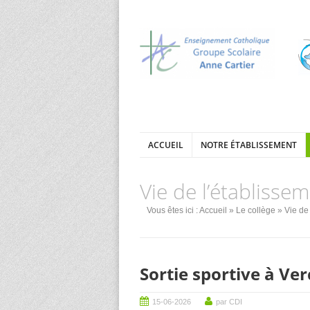
ACCUEIL
NOTRE ÉTABLISSEMENT
Vie de l’établisse
Vous êtes ici :
Accueil
»
Le collège
» Vie de 
Sortie sportive à Ve
15-06-2026
par CDI