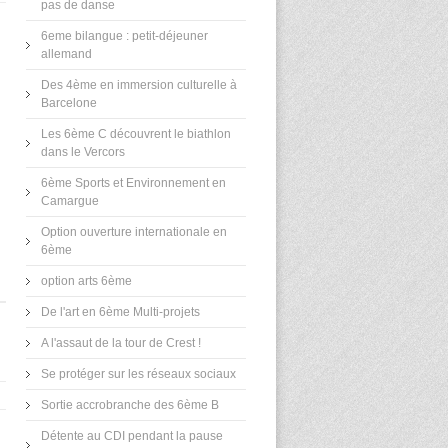
pas de danse
6eme bilangue : petit-déjeuner
allemand
Des 4ème en immersion culturelle à
Barcelone
Les 6ème C découvrent le biathlon
dans le Vercors
6ème Sports et Environnement en
Camargue
Option ouverture internationale en
6ème
option arts 6ème
De l'art en 6ème Multi-projets
A l'assaut de la tour de Crest !
Se protéger sur les réseaux sociaux
Sortie accrobranche des 6ème B
Détente au CDI pendant la pause