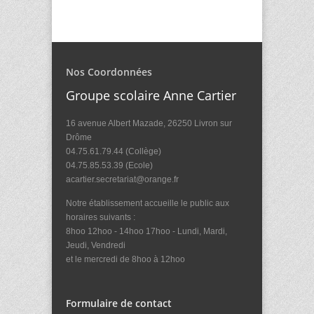
Nos Coordonnées
Groupe scolaire Anne Cartier
16 avenue Albert Mazade, 26250 Livron sur
Drôme
04.75.61.79.44 (Collège)
04.75.85.53.39 (Ecole)
acartier.secretariat@orange.fr
Notre établissement accueille le public aux
horaires suivants :
8hoo 12hoo - 14hoo 17hoo - Lundi, Mardi,
Jeudi, Vendredi
et le mercredi de 8hoo à 12hoo
Formulaire de contact