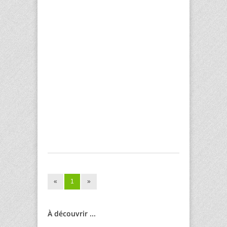
«
1
»
À découvrir ...