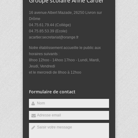
Groupe scolaire Anne Cartier
16 avenue Albert Mazade, 26250 Livron sur
Drôme
04.75.61.79.44 (Collège)
04.75.85.53.39 (Ecole)
acartier.secretariat@orange.fr
Notre établissement accueille le public aux
horaires suivants :
8hoo 12hoo - 14hoo 17hoo - Lundi, Mardi,
Jeudi, Vendredi
et le mercredi de 8hoo à 12hoo
Formulaire de contact