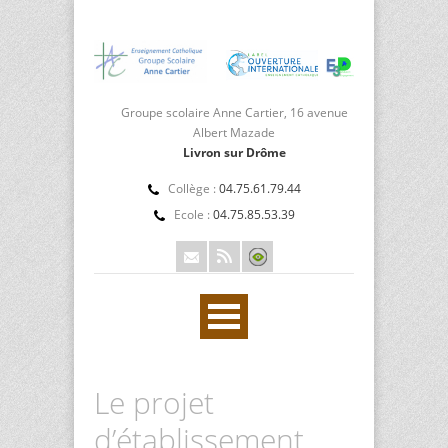
Groupe scolaire Anne Cartier, 16 avenue
Albert Mazade
Livron sur Drôme
Collège :
04.75.61.79.44
Ecole :
04.75.85.53.39
Le projet
d’établissement